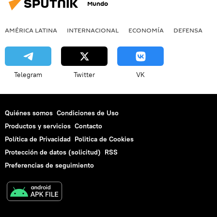
Mundo
AMÉRICA LATINA
INTERNACIONAL
ECONOMÍA
DEFENSA
M
Telegram
Twitter
VK
Quiénes somos
Condiciones de Uso
Productos y servicios
Contacto
Política de Privacidad
Politica de Cookies
Protección de datos (solicitud)
RSS
Preferencias de seguimiento