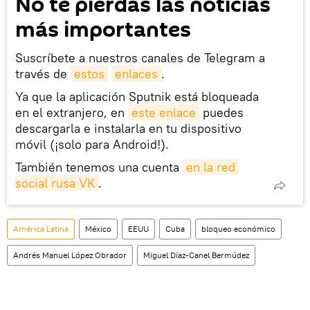
No te pierdas las noticias
más importantes
Suscríbete a nuestros canales de Telegram a
través de
estos
enlaces
.
Ya que la aplicación Sputnik está bloqueada
en el extranjero, en
este enlace
puedes
descargarla e instalarla en tu dispositivo
móvil (¡solo para Android!).
También tenemos una cuenta
en la red 
social rusa VK
.
América Latina
México
EEUU
Cuba
bloqueo económico
Andrés Manuel López Obrador
Miguel Díaz-Canel Bermúdez