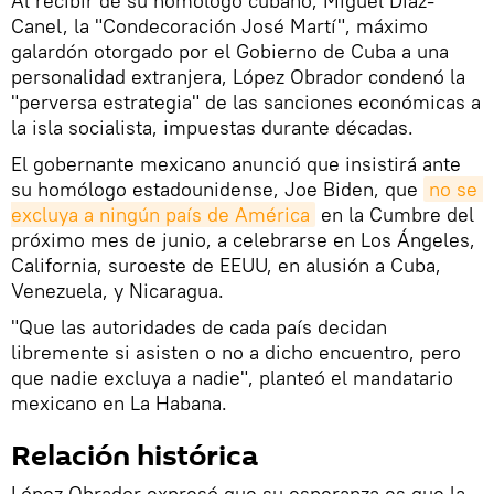
Al recibir de su homólogo cubano, Miguel Díaz-
Canel, la "Condecoración José Martí", máximo
galardón otorgado por el Gobierno de Cuba a una
personalidad extranjera, López Obrador condenó la
"perversa estrategia" de las sanciones económicas a
la isla socialista, impuestas durante décadas.
El gobernante mexicano anunció que insistirá ante
su homólogo estadounidense, Joe Biden, que
no se 
excluya a ningún país de América
en la Cumbre del
próximo mes de junio, a celebrarse en Los Ángeles,
California, suroeste de EEUU, en alusión a Cuba,
Venezuela, y Nicaragua.
"Que las autoridades de cada país decidan
libremente si asisten o no a dicho encuentro, pero
que nadie excluya a nadie", planteó el mandatario
mexicano en La Habana.
Relación histórica
López Obrador expresó que su esperanza es que la