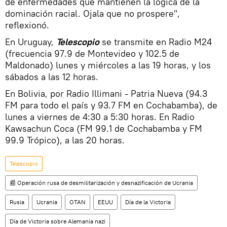
de enfermedades que mantienen la lógica de la
dominación racial. Ojala que no prospere",
reflexionó.
En Uruguay,
Telescopio
se transmite en Radio M24
(frecuencia 97.9 de Montevideo y 102.5 de
Maldonado) lunes y miércoles a las 19 horas, y los
sábados a las 12 horas.
En Bolivia, por Radio Illimani - Patria Nueva (94.3
FM para todo el país y 93.7 FM en Cochabamba), de
lunes a viernes de 4:30 a 5:30 horas. En Radio
Kawsachun Coca (FM 99.1 de Cochabamba y FM
99.9 Trópico), a las 20 horas.
Telescopio
📰 Operación rusa de desmilitarización y desnazificación de Ucrania
Rusia
Ucrania
OTAN
EEUU
Día de la Victoria
Día de Victoria sobre Alemania nazi