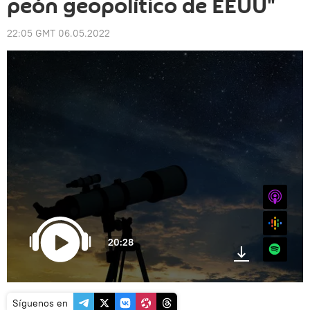
peón geopolítico de EEUU"
22:05 GMT 06.05.2022
iTunes
Google
20:28
Spotify
Síguenos en