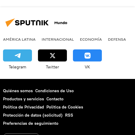
Mundo
AMÉRICA LATINA
INTERNACIONAL
ECONOMÍA
DEFENSA
M
Telegram
Twitter
VK
Quiénes somos
Condiciones de Uso
Productos y servicios
Contacto
Política de Privacidad
Politica de Cookies
Protección de datos (solicitud)
RSS
Preferencias de seguimiento