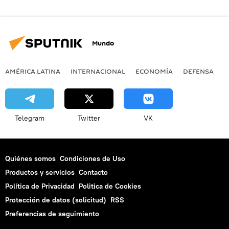
Mundo
AMÉRICA LATINA
INTERNACIONAL
ECONOMÍA
DEFENSA
M
Telegram
Twitter
VK
Quiénes somos
Condiciones de Uso
Productos y servicios
Contacto
Política de Privacidad
Politica de Cookies
Protección de datos (solicitud)
RSS
Preferencias de seguimiento