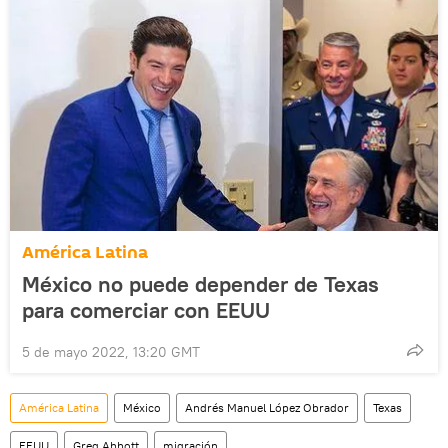
América Latina
México no puede depender de Texas
para comerciar con EEUU
5 de mayo 2022, 13:20 GMT
América Latina
México
Andrés Manuel López Obrador
Texas
EEUU
Greg Abbott
migración