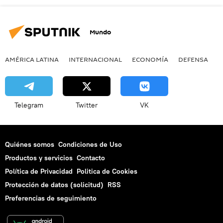
Mundo
AMÉRICA LATINA
INTERNACIONAL
ECONOMÍA
DEFENSA
M
Telegram
Twitter
VK
Quiénes somos
Condiciones de Uso
Productos y servicios
Contacto
Política de Privacidad
Politica de Cookies
Protección de datos (solicitud)
RSS
Preferencias de seguimiento