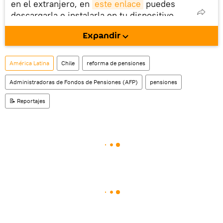
en el extranjero, en
este enlace
puedes
descargarla e instalarla en tu dispositivo
móvil (¡solo para Android!).
Expandir
También tenemos una cuenta
en la red 
social rusa VK
.
América Latina
Chile
reforma de pensiones
Administradoras de Fondos de Pensiones (AFP)
pensiones
📝 Reportajes