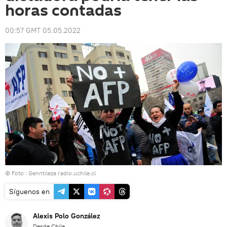
horas contadas
00:57 GMT 05.05.2022
© Foto : Genntileza radio.uchile.cl
Síguenos en
Alexis Polo González
Desde Chile