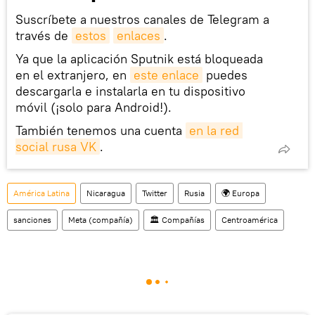
Suscríbete a nuestros canales de Telegram a
través de
estos
enlaces
.
Ya que la aplicación Sputnik está bloqueada
en el extranjero, en
este enlace
puedes
descargarla e instalarla en tu dispositivo
móvil (¡solo para Android!).
También tenemos una cuenta
en la red 
social rusa VK
.
América Latina
Nicaragua
Twitter
Rusia
🌍 Europa
sanciones
Meta (compañía)
🏛️ Compañías
Centroamérica