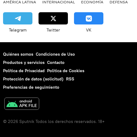
AMÉRICA LATINA
INTERNACIONAL
ECONOMÍA
DEFENSA
M
Telegram
Twitter
VK
Quiénes somos
Condiciones de Uso
Productos y servicios
Contacto
Política de Privacidad
Politica de Cookies
Protección de datos (solicitud)
RSS
Preferencias de seguimiento
© 2026 Sputnik Todos los derechos reservados. 18+