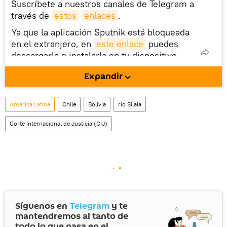
Suscríbete a nuestros canales de Telegram a
través de
estos
enlaces
.
Ya que la aplicación Sputnik está bloqueada
en el extranjero, en
este enlace
puedes
descargarla e instalarla en tu dispositivo
móvil (¡solo para Android!).
Expandir
También tenemos una cuenta
en la red 
social rusa VK
.
América Latina
Chile
Bolivia
río Silala
Corte Internacional de Justicia (CIJ)
Síguenos en
Telegram
y te
mantendremos al tanto de
todo lo que pasa en el