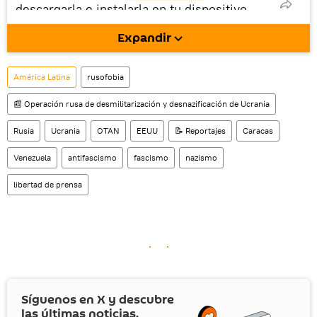
descargarla e instalarla en tu dispositivo
móvil (¡solo para Android!).
Expandir
También tenemos una cuenta
en la red 
social rusa VK
.
América Latina
rusofobia
📰 Operación rusa de desmilitarización y desnazificación de Ucrania
Rusia
Ucrania
OTAN
EEUU
📝 Reportajes
Caracas
Venezuela
antifascismo
fascismo
nazismo
libertad de prensa
Síguenos en
X
y descubre
las últimas noticias.