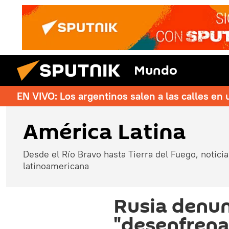
Mundo
EN VIVO: Los argentinos salen a las calles en 
América Latina
Desde el Río Bravo hasta Tierra del Fuego, noticias
latinoamericana
Rusia denun
"desenfrenad