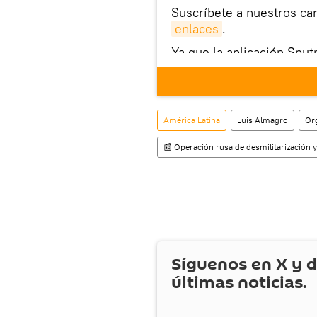
Suscríbete a nuestros ca
enlaces
.
Ya que la aplicación Sput
este enlace
puedes desca
móvil (¡solo para Android
También tenemos una cu
América Latina
Luis Almagro
Or
📰 Operación rusa de desmilitarización y
Síguenos en
X
y d
últimas noticias.