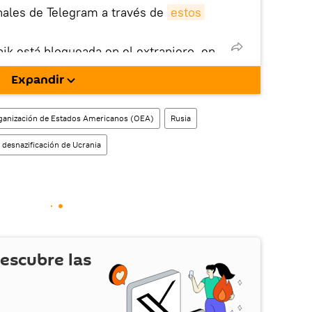
nales de Telegram a través de
estos
nik está bloqueada en el extranjero, en
rgarla e instalarla en tu dispositivo
Expandir
!).
enta
en la red social rusa VK
.
ganización de Estados Americanos (OEA)
Rusia
 desnazificación de Ucrania
escubre las