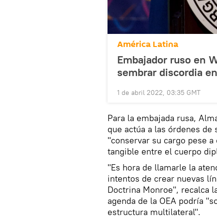
América Latina
Embajador ruso en W
sembrar discordia en
1 de abril 2022, 03:35 GMT
Para la embajada rusa, Alma
que actúa a las órdenes de
"conservar su cargo pese a 
tangible entre el cuerpo di
"Es hora de llamarle la ate
intentos de crear nuevas lín
Doctrina Monroe", recalca la 
agenda de la OEA podría "so
estructura multilateral".