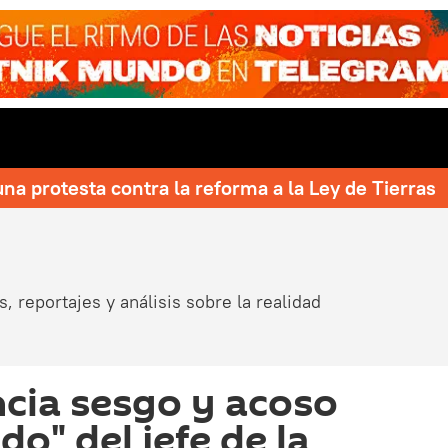
una protesta contra la reforma a la Ley de Tierras
, reportajes y análisis sobre la realidad
cia sesgo y acoso
o" del jefe de la