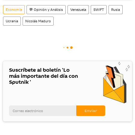
social rusa VK
.
Economía
💬 Opinión y Análisis
Venezuela
SWIFT
Rusia
Ucrania
Nicolás Maduro
Suscríbete al boletín 'Lo
más importante del día con
Sputnik '