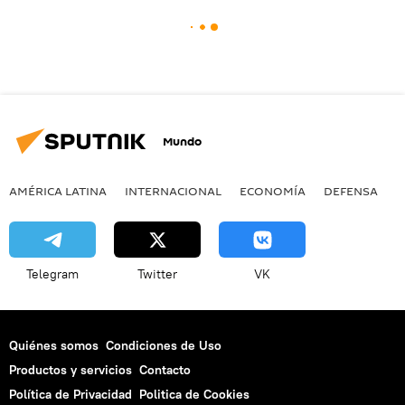
Mundo
AMÉRICA LATINA
INTERNACIONAL
ECONOMÍA
DEFENSA
M
Telegram
Twitter
VK
Quiénes somos
Condiciones de Uso
Productos y servicios
Contacto
Política de Privacidad
Politica de Cookies