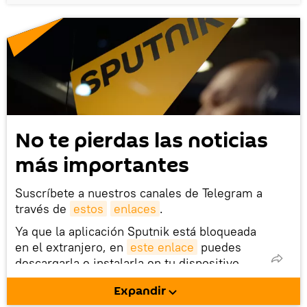
No te pierdas las noticias
más importantes
Suscríbete a nuestros canales de Telegram a
través de
estos
enlaces
.
Ya que la aplicación Sputnik está bloqueada
en el extranjero, en
este enlace
puedes
descargarla e instalarla en tu dispositivo
móvil (¡solo para Android!).
Expandir
También tenemos una cuenta
en la red 