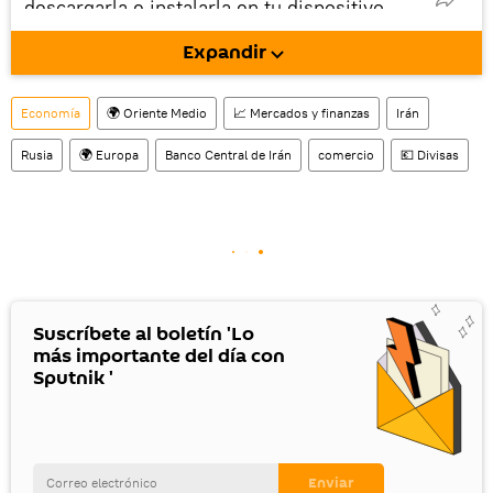
descargarla e instalarla en tu dispositivo
móvil (¡solo para Android!).
Expandir
También tenemos una cuenta
en la red 
social rusa VK
.
Economía
🌍 Oriente Medio
📈 Mercados y finanzas
Irán
Rusia
🌍 Europa
Banco Central de Irán
comercio
💶 Divisas
Suscríbete al boletín 'Lo
más importante del día con
Sputnik '