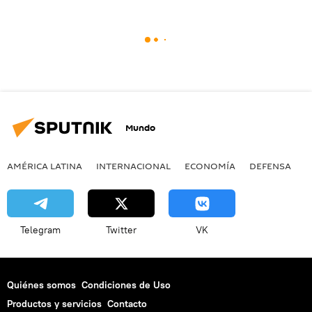
Mundo
AMÉRICA LATINA
INTERNACIONAL
ECONOMÍA
DEFENSA
M
Telegram
Twitter
VK
Quiénes somos
Condiciones de Uso
Productos y servicios
Contacto