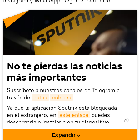
Instagram y WhatsApp, según el periódico.
No te pierdas las noticias
más importantes
Suscríbete a nuestros canales de Telegram a
través de
estos
enlaces
.
Ya que la aplicación Sputnik está bloqueada
en el extranjero, en
este enlace
puedes
descargarla e instalarla en tu dispositivo
móvil (¡solo para Android!).
Expandir
También tenemos una cuenta
en la red 