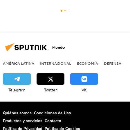
Mundo
AMÉRICA LATINA
INTERNACIONAL
ECONOMÍA
DEFENSA
M
Telegram
Twitter
VK
Quiénes somos
Condiciones de Uso
Productos y servicios
Contacto
Política de Privacidad
Politica de Cookies