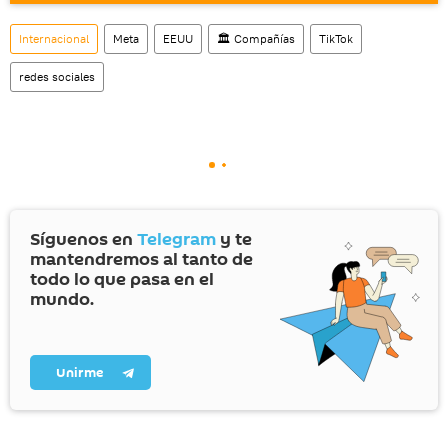
social rusa VK
.
Internacional
Meta
EEUU
🏛️ Compañías
TikTok
redes sociales
Síguenos en
Telegram
y te
mantendremos al tanto de
todo lo que pasa en el
mundo.
Unirme