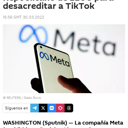
desacreditar a TikTok
16:56 GMT 30.03.2022
©
REUTERS
/ Dado Ruvic
Síguenos en
WASHINGTON (Sputnik) — La compañía Meta