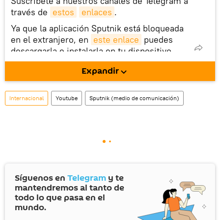
Suscríbete a nuestros canales de Telegram a
través de
estos
enlaces
.
Ya que la aplicación Sputnik está bloqueada
en el extranjero, en
este enlace
puedes
descargarla e instalarla en tu dispositivo
móvil (¡solo para Android!).
Expandir
También tenemos una cuenta
en la red 
social rusa VK
.
Internacional
Youtube
Sputnik (medio de comunicación)
Síguenos en
Telegram
y te
mantendremos al tanto de
todo lo que pasa en el
mundo.