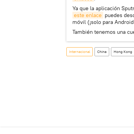
Ya que la aplicación Sput
este enlace
puedes desca
móvil (¡solo para Android
También tenemos una cu
Internacional
China
Hong Kong