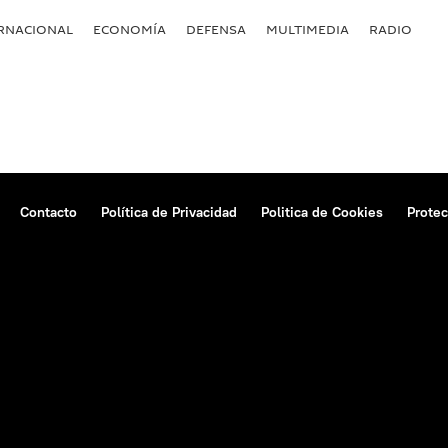
RNACIONAL
ECONOMÍA
DEFENSA
MULTIMEDIA
RADIO
Contacto
Política de Privacidad
Politica de Cookies
Protec