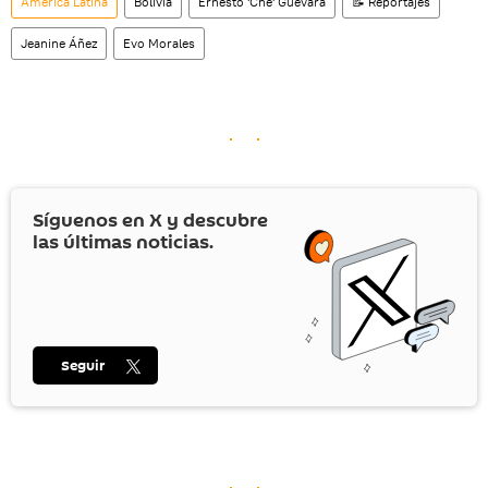
América Latina
Bolivia
Ernesto 'Che' Guevara
📝 Reportajes
Jeanine Áñez
Evo Morales
Síguenos en
X
y descubre
las últimas noticias.
Seguir