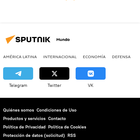
Mundo
AMÉRICA LATINA
INTERNACIONAL
ECONOMÍA
DEFENSA
M
Telegram
Twitter
VK
Quiénes somos
Condiciones de Uso
Productos y servicios
Contacto
Política de Privacidad
Politica de Cookies
Protección de datos (solicitud)
RSS