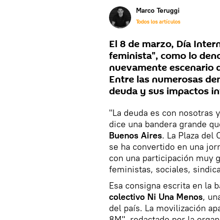
Marco Teruggi
Todos los artículos
El 8 de marzo, Día Inter
feminista", como lo den
nuevamente escenario d
Entre las numerosas dem
deuda y sus impactos in
"La deuda es con nosotras y
dice una bandera grande qu
Buenos Aires
. La Plaza del
se ha convertido en una jor
con una participación muy 
feministas, sociales, sindica
Esa consigna escrita en la b
colectivo Ni Una Menos
, un
del país. La movilización 
8M", redactado por la organi