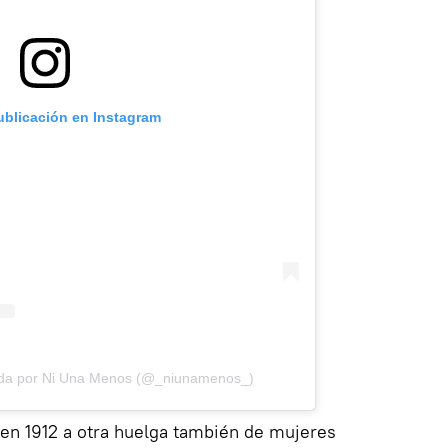
ublicación en Instagram
ida por Ni Una Menos (@_niunamenos_)
 en 1912 a otra huelga también de mujeres