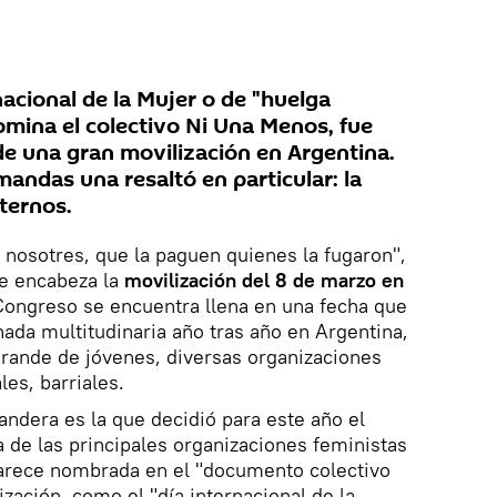
nacional de la Mujer o de "huelga
omina el colectivo Ni Una Menos, fue
e una gran movilización en Argentina.
andas una resaltó en particular: la
ternos.
 nosotres, que la paguen quienes la fugaron",
e encabeza la
movilización del 8 de marzo en
 Congreso se encuentra llena en una fecha que
nada multitudinaria año tras año en Argentina,
grande de jóvenes, diversas organizaciones
les, barriales.
andera es la que decidió para este año el
a de las principales organizaciones feministas
aparece nombrada en el "documento colectivo
zación, como el "día internacional de la