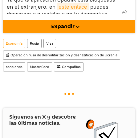
en el extranjero, en
este enlace
puedes
descargarla e instalarla en tu dispositivo
móvil (¡solo para Android!).
Expandir
Economía
Rusia
Visa
📰 Operación rusa de desmilitarización y desnazificación de Ucrania
sanciones
MasterCard
🏛️ Compañías
Síguenos en
X
y descubre
las últimas noticias.