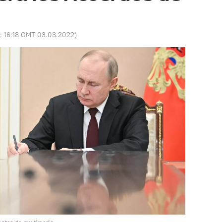
o:
16:18 GMT 03.03.2022
)