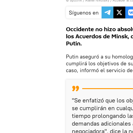
© Sputnik / Alexei Nikolsky
/
Acceder al c
Síguenos en
Occidente no hizo abso
los Acuerdos de Minsk, d
Putin.
Putin aseguró a su homolo
cumplirá los objetivos de s
caso, informó el servicio d
"Se enfatizó que los ob
se cumplirán en cualqu
tiempo prolongando la
demandas adicionales a
negociadora", dice la n