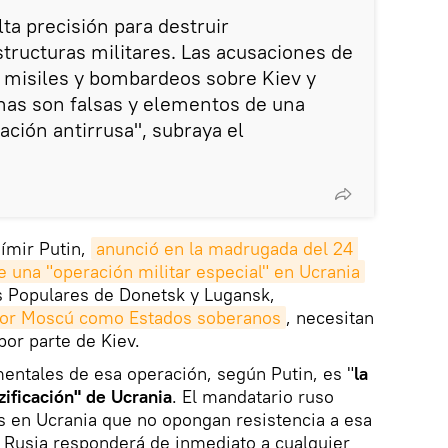
lta precisión para destruir
tructuras militares. Las acusaciones de
 misiles y bombardeos sobre Kiev y
nas son falsas y elementos de una
ción antirrusa", subraya el
dímir Putin,
anunció en la madrugada del 24 
e una "operación militar especial" en Ucrania
s Populares de Donetsk y Lugansk,
por Moscú como Estados soberanos
, necesitan
por parte de Kiev.
entales de esa operación, según Putin, es "
la
zificación" de Ucrania
. El mandatario ruso
es en Ucrania que no opongan resistencia a esa
e Rusia responderá de inmediato a cualquier