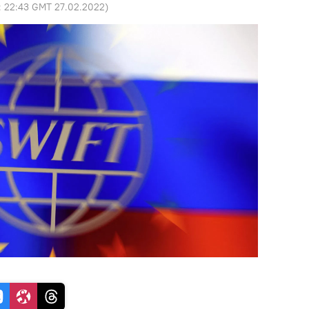
:
22:43 GMT 27.02.2022
)