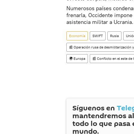
Numerosos países condenaro
frenarla, Occidente impone
asistencia militar a Ucrania.
Economía
SWIFT
Rusia
Unió
📰 Operación rusa de desmilitarización y
🌍 Europa
📰 Conflicto en el este d
Síguenos en
Tele
mantendremos al
todo lo que pasa 
mundo.