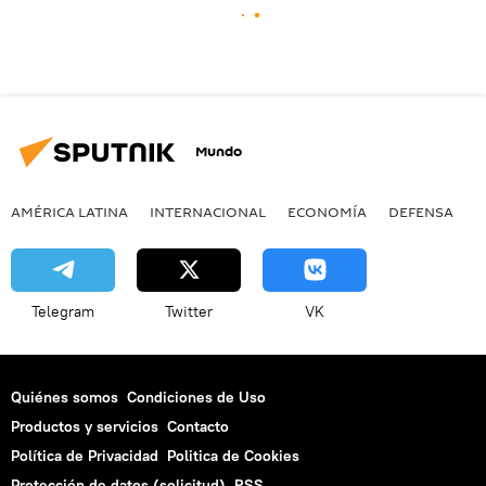
Mundo
AMÉRICA LATINA
INTERNACIONAL
ECONOMÍA
DEFENSA
M
Telegram
Twitter
VK
Quiénes somos
Condiciones de Uso
Productos y servicios
Contacto
Política de Privacidad
Politica de Cookies
Protección de datos (solicitud)
RSS