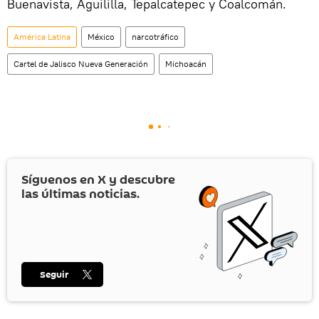
Buenavista, Aguililla, Tepalcatepec y Coalcomán.
América Latina
México
narcotráfico
Cartel de Jalisco Nueva Generación
Michoacán
Síguenos en
X
y descubre
las últimas noticias.
Seguir