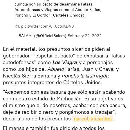
cumpla son su pacto de desarmar a Falsas
Autodefensas y Viagras como el Abuelo Farías,
Poncho y El Gordo" (Cárteles Unidos).
P.1.
pic.twitter.com/8K8ctuKDV0
— BALAM. (@OfficialBalam)
February 22, 2022
En el material, los presuntos sicarios piden al
gobernador "respetar el pacto" de expulsar a "falsas
autodefensas" como
Los Viagra
¸ y a personajes
como los hijos del
Abuelo
Farías, Juan y Chava, y
Nicolás Sierra Santana y
Poncho la Quiringüa
,
presuntos integrantes de Cárteles Unidos.
"Acabemos con esa basura que sólo están acabando
con nuestro estado de Michoacán. Si su objetivo es
el mismo que el de nosotros, acabar con esa basura,
deje de recibir dinero y pongámonos a trabajar",
declara uno de los presuntos
narcotraficantes
.
El mensaje también fue dirigido a todos los