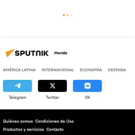
Mundo
AMÉRICA LATINA
INTERNACIONAL
ECONOMÍA
DEFENSA
M
Telegram
Twitter
VK
Quiénes somos
Condiciones de Uso
Productos y servicios
Contacto