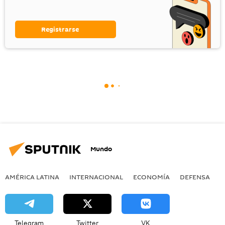
Registrarse
Mundo
AMÉRICA LATINA
INTERNACIONAL
ECONOMÍA
DEFENSA
M
Telegram
Twitter
VK