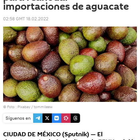
importaciones de aguacate
02:58 GMT 18.02.2022
© Foto :
Pixabay / tommileew
Síguenos en
CIUDAD DE MÉXICO (Sputnik) — El