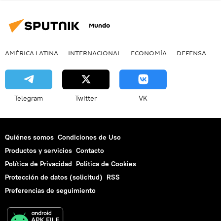
Mundo
AMÉRICA LATINA
INTERNACIONAL
ECONOMÍA
DEFENSA
M
Telegram
Twitter
VK
Quiénes somos
Condiciones de Uso
Productos y servicios
Contacto
Política de Privacidad
Politica de Cookies
Protección de datos (solicitud)
RSS
Preferencias de seguimiento