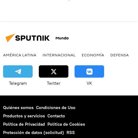
Mundo
AMÉRICA LATINA
INTERNACIONAL
ECONOMÍA
DEFENSA
M
Telegram
Twitter
VK
Quiénes somos
Condiciones de Uso
Productos y servicios
Contacto
Política de Privacidad
Politica de Cookies
Protección de datos (solicitud)
RSS