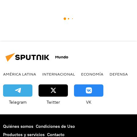
Mundo
AMÉRICA LATINA
INTERNACIONAL
ECONOMÍA
DEFENSA
M
Telegram
Twitter
VK
Quiénes somos
Condiciones de Uso
Productos y servicios
Contacto