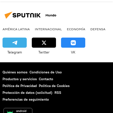
Mundo
AMÉRICA LATINA
INTERNACIONAL
ECONOMÍA
DEFENSA
M
Telegram
Twitter
VK
Quiénes somos
Condiciones de Uso
Productos y servicios
Contacto
Política de Privacidad
Politica de Cookies
Protección de datos (solicitud)
RSS
Preferencias de seguimiento