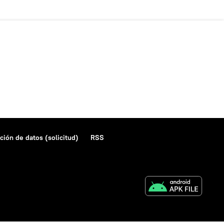
ción de datos (solicitud)
RSS