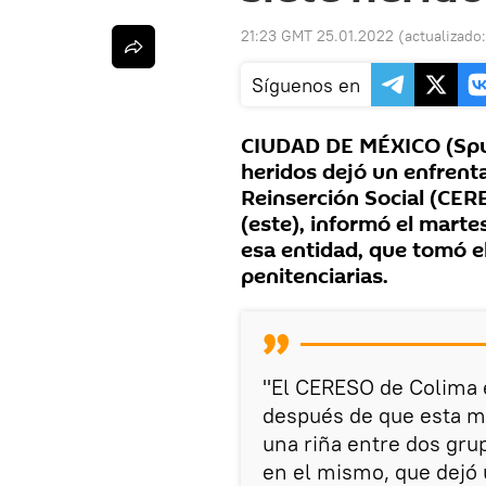
21:23 GMT 25.01.2022
(actualizado
Síguenos en
CIUDAD DE MÉXICO (Sput
heridos dejó un enfrent
Reinserción Social (CER
(este), informó el marte
esa entidad, que tomó el
penitenciarias.
"El CERESO de Colima e
después de que esta ma
una riña entre dos gru
en el mismo, que dejó 