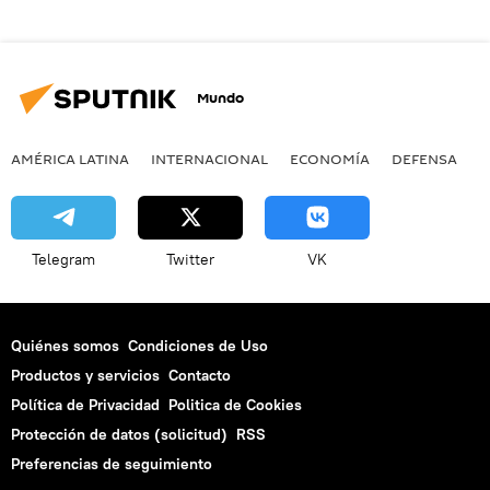
Mundo
AMÉRICA LATINA
INTERNACIONAL
ECONOMÍA
DEFENSA
M
Telegram
Twitter
VK
Quiénes somos
Condiciones de Uso
Productos y servicios
Contacto
Política de Privacidad
Politica de Cookies
Protección de datos (solicitud)
RSS
Preferencias de seguimiento