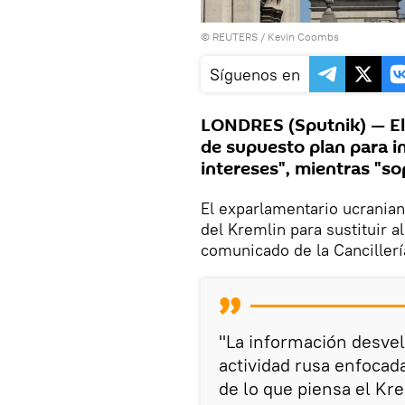
©
REUTERS
/ Kevin Coombs
Síguenos en
LONDRES (Sputnik) — El 
de supuesto plan para in
intereses", mientras "so
El exparlamentario ucranian
del Kremlin para sustituir 
comunicado de la Cancillería
"La información desvela
actividad rusa enfocad
de lo que piensa el Krem