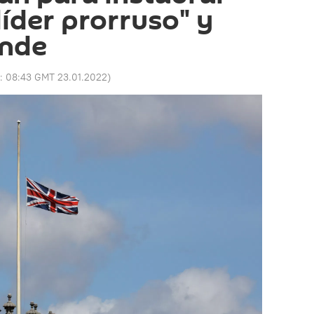
líder prorruso" y
onde
o:
08:43 GMT 23.01.2022
)