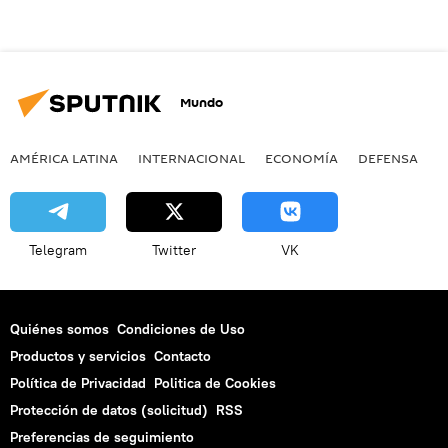
Mundo
AMÉRICA LATINA
INTERNACIONAL
ECONOMÍA
DEFENSA
M
Telegram
Twitter
VK
Quiénes somos
Condiciones de Uso
Productos y servicios
Contacto
Política de Privacidad
Politica de Cookies
Protección de datos (solicitud)
RSS
Preferencias de seguimiento