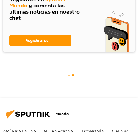
Mundo
y comenta las
últimas noticias en nuestro
chat
Registrarse
Mundo
AMÉRICA LATINA
INTERNACIONAL
ECONOMÍA
DEFENSA
M