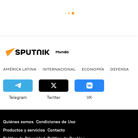
Mundo
AMÉRICA LATINA
INTERNACIONAL
ECONOMÍA
DEFENSA
M
Telegram
Twitter
VK
Quiénes somos
Condiciones de Uso
Productos y servicios
Contacto