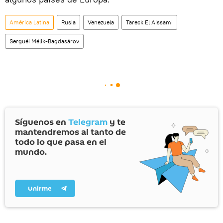
América Latina
Rusia
Venezuela
Tareck El Aissami
Serguéi Mélik-Bagdasárov
Síguenos en
Telegram
y te
mantendremos al tanto de
todo lo que pasa en el
mundo.
Unirme