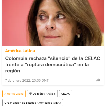
América Latina
Colombia rechaza "silencio" de la CELAC
frente a "ruptura democrática" en la
región
7 de enero 2022, 20:35 GMT
América Latina
💬 Opinión y Análisis
CELAC
Organización de Estados Americanos (OEA)