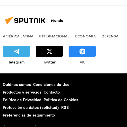
Mundo
AMÉRICA LATINA
INTERNACIONAL
ECONOMÍA
DEFENSA
M
Telegram
Twitter
VK
Quiénes somos
Condiciones de Uso
Productos y servicios
Contacto
Política de Privacidad
Politica de Cookies
Protección de datos (solicitud)
RSS
Preferencias de seguimiento