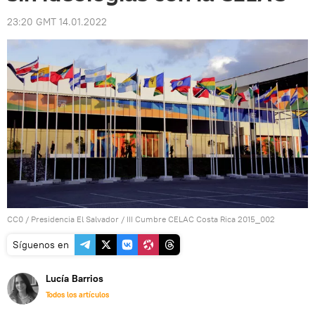
23:20 GMT 14.01.2022
CC0
/
Presidencia El Salvador
/
III Cumbre CELAC Costa Rica 2015_002
Síguenos en
Lucía Barrios
Todos los artículos