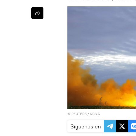
©
REUTERS
/ KCNA
Síguenos en