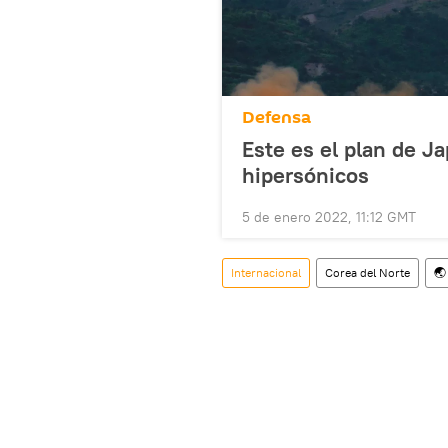
Defensa
Este es el plan de J
hipersónicos
5 de enero 2022, 11:12 GMT
Internacional
Corea del Norte
🌏