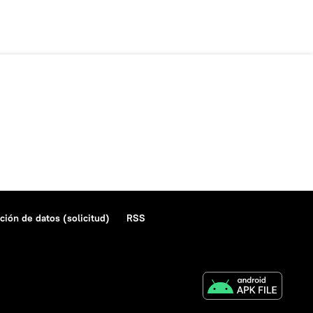
ción de datos (solicitud)
RSS