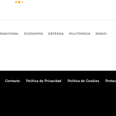
RNACIONAL
ECONOMÍA
DEFENSA
MULTIMEDIA
RADIO
Contacto
Política de Privacidad
Politica de Cookies
Protec