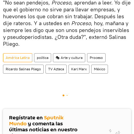
"No sean pendejos,
Proceso
, aprendan a leer. Yo dije
que el gobierno no sirve para llevar empresas, y
huevones los que cobran sin trabajar. Después les
dije rateros. Y a ustedes en
Proceso
, hoy, mañana y
siempre les digo que son unos pendejos inservibles
y pseudoperiodistas. ¿Otra duda?", externó Salinas
Pliego.
América Latina
política
🎭 Arte y cultura
Proceso
Ricardo Salinas Pliego
TV Azteca
Karl Marx
México
Regístrate en
Sputnik
Mundo
y comenta las
últimas noticias en nuestro