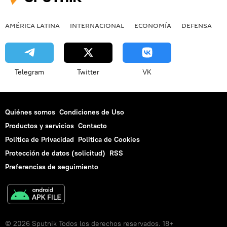
AMÉRICA LATINA
INTERNACIONAL
ECONOMÍA
DEFENSA
M
Telegram
Twitter
VK
Quiénes somos
Condiciones de Uso
Productos y servicios
Contacto
Política de Privacidad
Politica de Cookies
Protección de datos (solicitud)
RSS
Preferencias de seguimiento
© 2026 Sputnik Todos los derechos reservados. 18+