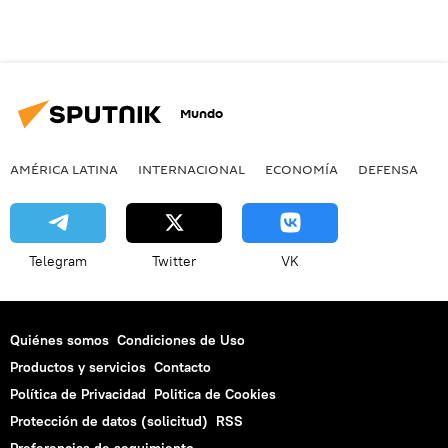
Mundo
AMÉRICA LATINA
INTERNACIONAL
ECONOMÍA
DEFENSA
M
Telegram
Twitter
VK
Quiénes somos
Condiciones de Uso
Productos y servicios
Contacto
Política de Privacidad
Politica de Cookies
Protección de datos (solicitud)
RSS
Preferencias de seguimiento