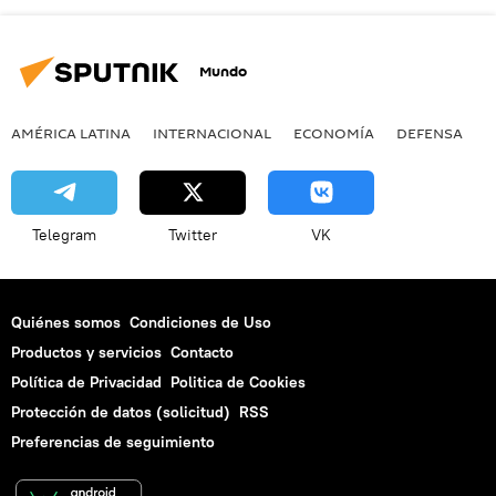
Mundo
AMÉRICA LATINA
INTERNACIONAL
ECONOMÍA
DEFENSA
M
Telegram
Twitter
VK
Quiénes somos
Condiciones de Uso
Productos y servicios
Contacto
Política de Privacidad
Politica de Cookies
Protección de datos (solicitud)
RSS
Preferencias de seguimiento