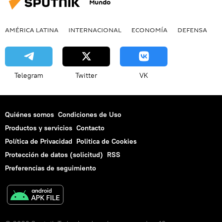
Mundo
AMÉRICA LATINA
INTERNACIONAL
ECONOMÍA
DEFENSA
M
Telegram
Twitter
VK
Quiénes somos
Condiciones de Uso
Productos y servicios
Contacto
Política de Privacidad
Politica de Cookies
Protección de datos (solicitud)
RSS
Preferencias de seguimiento