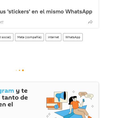
us 'stickers' en el mismo WhatsApp
MT
 social)
Meta (compañía)
internet
WhatsApp
gram
y te
 tanto de
en el