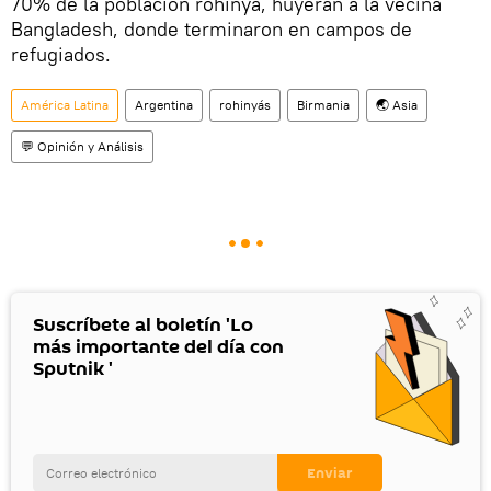
70% de la población rohinyá, huyeran a la vecina
Bangladesh, donde terminaron en campos de
refugiados.
América Latina
Argentina
rohinyás
Birmania
🌏 Asia
💬 Opinión y Análisis
Suscríbete al boletín 'Lo
más importante del día con
Sputnik '