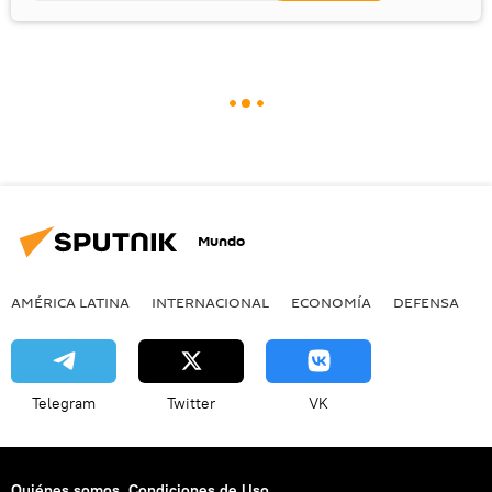
Mundo
AMÉRICA LATINA
INTERNACIONAL
ECONOMÍA
DEFENSA
M
Telegram
Twitter
VK
Quiénes somos
Condiciones de Uso