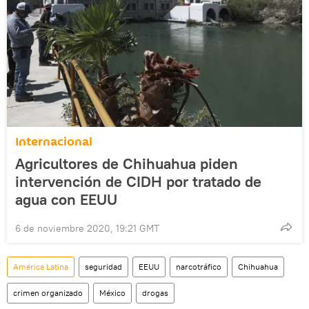
Internacional
Agricultores de Chihuahua piden
intervención de CIDH por tratado de
agua con EEUU
6 de noviembre 2020, 19:21 GMT
América Latina
seguridad
EEUU
narcotráfico
Chihuahua
crimen organizado
México
drogas