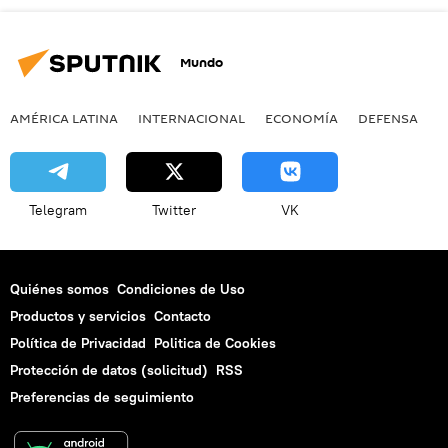
Mundo
AMÉRICA LATINA
INTERNACIONAL
ECONOMÍA
DEFENSA
M
Telegram
Twitter
VK
Quiénes somos
Condiciones de Uso
Productos y servicios
Contacto
Política de Privacidad
Politica de Cookies
Protección de datos (solicitud)
RSS
Preferencias de seguimiento