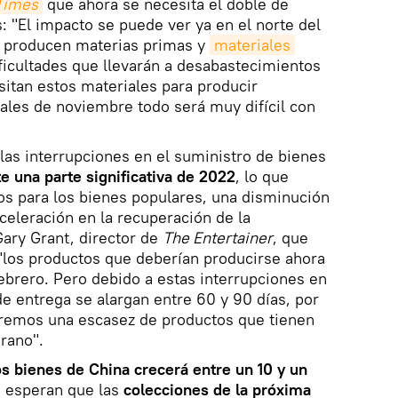
Times
que ahora se necesita el doble de
: "El impacto se puede ver ya en el norte del
ue producen materias primas y
materiales 
ficultades que llevarán a desabastecimientos
itan estos materiales para producir
ales de noviembre todo será muy difícil con
 las interrupciones en el suministro de bienes
te una parte significativa de 2022
, lo que
os para los bienes populares, una disminución
celeración en la recuperación de la
ary Grant, director de
The Entertainer
, que
"los productos que deberían producirse ahora
ebrero. Pero debido a estas interrupciones en
de entrega se alargan entre 60 y 90 días, por
dremos una escasez de productos que tienen
rano".
os bienes de China crecerá entre un 10 y un
a esperan que las
colecciones de la próxima