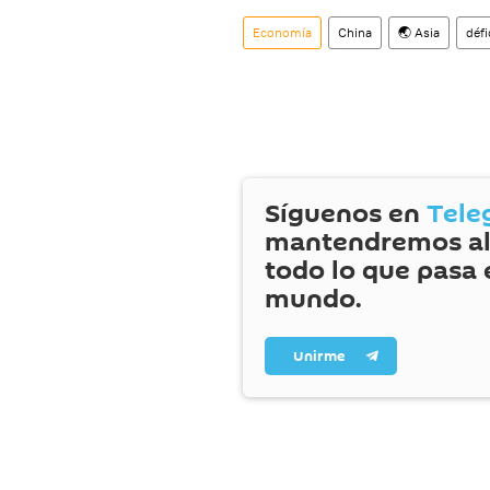
Economía
China
🌏 Asia
défi
Síguenos en
Tele
mantendremos al
todo lo que pasa 
mundo.
Unirme