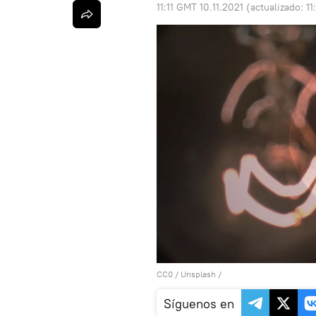
11:11 GMT 10.11.2021
(actualizado:
11
CC0
/
Unsplash
/
Síguenos en