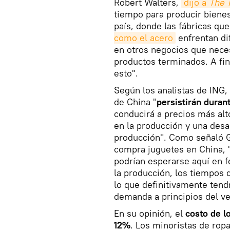
Robert Walters,
dijo a 
The 
tiempo para producir bienes
país, donde las fábricas q
como el acero
enfrentan di
en otros negocios que neces
productos terminados. A fin
esto".
Según los analistas de ING,
de China "
persistirán duran
conducirá a precios más alt
en la producción y una desa
producción". Como señaló G
compra juguetes en China, 
podrían esperarse aquí en f
la producción, los tiempos 
lo que definitivamente ten
demanda a principios del ve
En su opinión, el
costo de l
12%
. Los minoristas de rop