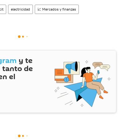
cit
electricidad
📈 Mercados y finanzas
gram
y te
 tanto de
en el