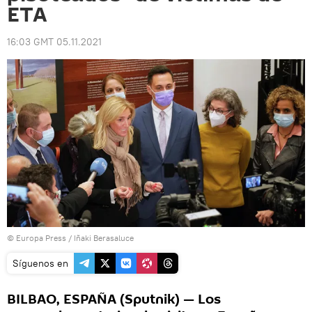
ETA
16:03 GMT 05.11.2021
© Europa Press / Iñaki Berasaluce
Síguenos en
BILBAO, ESPAÑA (Sputnik) — Los