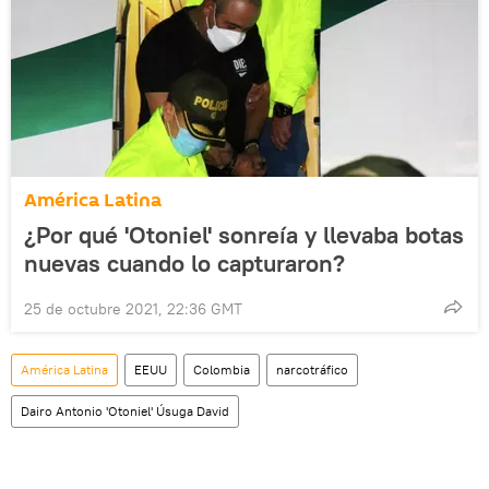
América Latina
¿Por qué 'Otoniel' sonreía y llevaba botas
nuevas cuando lo capturaron?
25 de octubre 2021, 22:36 GMT
América Latina
EEUU
Colombia
narcotráfico
Dairo Antonio 'Otoniel' Úsuga David