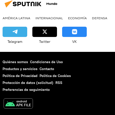
Mundo
AMÉRICA LATINA
INTERNACIONAL
ECONOMÍA
DEFENSA
M
Telegram
Twitter
VK
Quiénes somos
Condiciones de Uso
Productos y servicios
Contacto
Política de Privacidad
Politica de Cookies
Protección de datos (solicitud)
RSS
Preferencias de seguimiento