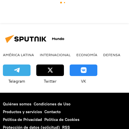
Mundo
AMÉRICA LATINA
INTERNACIONAL
ECONOMÍA
DEFENSA
M
Telegram
Twitter
VK
Quiénes somos
Condiciones de Uso
Productos y servicios
Contacto
Política de Privacidad
Politica de Cookies
Protección de datos (solicitud)
RSS