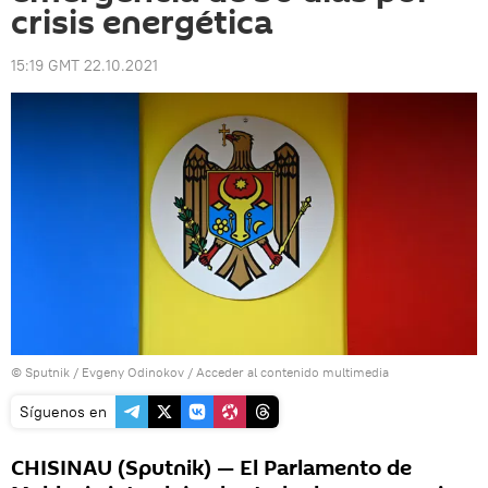
crisis energética
15:19 GMT 22.10.2021
© Sputnik / Evgeny Odinokov
/
Acceder al contenido multimedia
Síguenos en
CHISINAU (Sputnik) — El Parlamento de