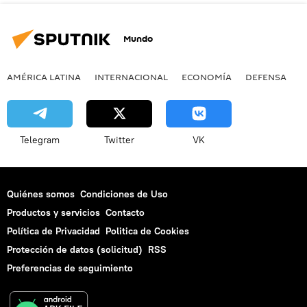
Mundo
AMÉRICA LATINA
INTERNACIONAL
ECONOMÍA
DEFENSA
M
Telegram
Twitter
VK
Quiénes somos
Condiciones de Uso
Productos y servicios
Contacto
Política de Privacidad
Politica de Cookies
Protección de datos (solicitud)
RSS
Preferencias de seguimiento