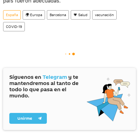
país fueron adecuadas.
España
🌍 Europa
Barcelona
💗 Salud
vacunación
COVID-19
Síguenos en
Telegram
y te
mantendremos al tanto de
todo lo que pasa en el
mundo.
Unirme