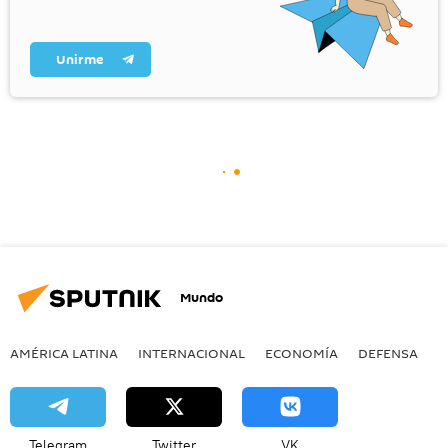
Unirme
Mundo
AMÉRICA LATINA
INTERNACIONAL
ECONOMÍA
DEFENSA
M
Telegram
Twitter
VK