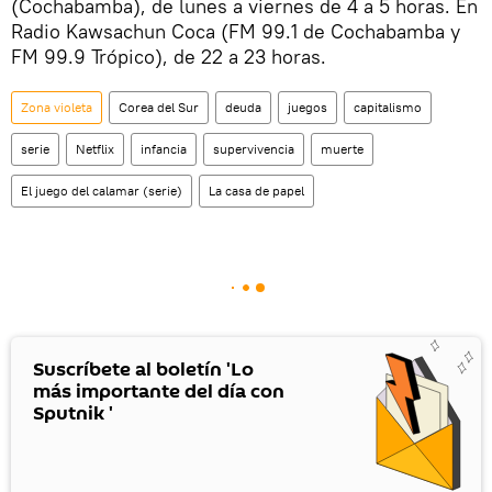
(Cochabamba), de lunes a viernes de 4 a 5 horas. En
Radio Kawsachun Coca (FM 99.1 de Cochabamba y
FM 99.9 Trópico), de 22 a 23 horas.
Zona violeta
Corea del Sur
deuda
juegos
capitalismo
serie
Netflix
infancia
supervivencia
muerte
El juego del calamar (serie)
La casa de papel
Suscríbete al boletín 'Lo
más importante del día con
Sputnik '